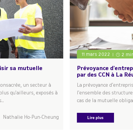
11 mars 2022
2 mi
sir sa mutuelle
Prévoyance d’entrep
par des CCN à La Ré
 consacrée, un secteur à
La prévoyance d'entrepris
plus qu'ailleurs, exposés à
l'ensemble des structures
..
cas de la mutuelle obligat
Nathalie Ho-Pun-Cheung
Lire plus