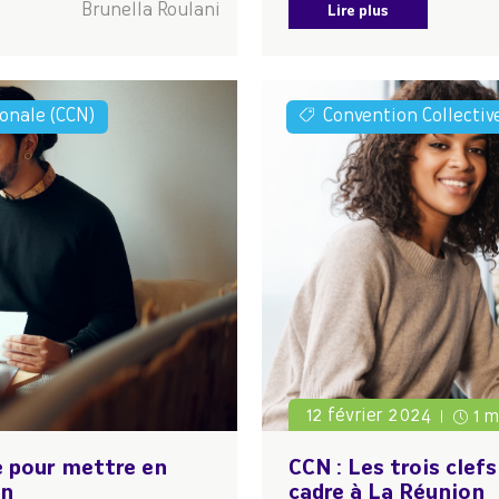
Brunella Roulani
Lire plus
ionale (CCN)
Convention Collectiv
12 février 2024
1 m
re pour mettre en
CCN : Les trois clefs
on
cadre à La Réunion