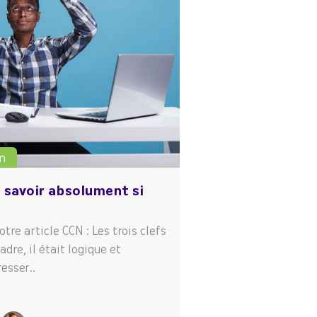
n
à savoir absolument si
tre article CCN : Les trois clefs
adre, il était logique et
esser..