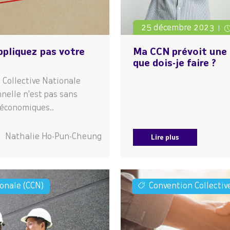
25 décembre 2023
ppliquez pas votre
Ma CCN prévoit une 
que dois-je faire ?
 Collective Nationale
nelle n'est pas sans
, économiques..
Nathalie Ho-Pun-Cheung
Lire plus
ionale (CCN)
Convention Collectiv