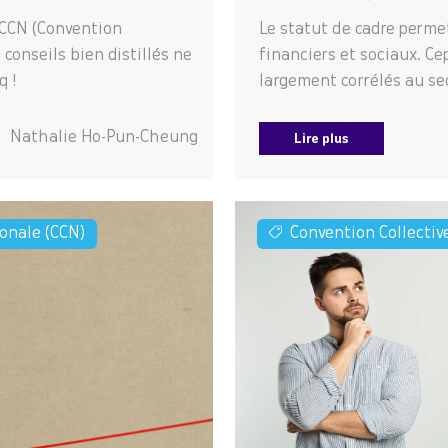
 CCN (Convention
Le statut de cadre perme
 conseils bien distillés ne
financiers et sociaux. C
q !
largement corrélés au sect
Nathalie Ho-Pun-Cheung
Lire plus
ionale (CCN)
Convention Collectiv