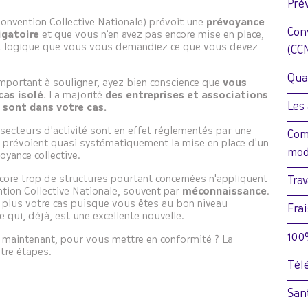
Pré
onvention Collective Nationale) prévoit une
prévoyance
Con
igatoire
et que vous n’en avez pas encore mise en place,
fait logique que vous vous demandiez ce que vous devez
(CC
Qual
important à souligner, ayez bien conscience que
vous
cas isolé.
La majorité
des entreprises et associations
Les
 sont dans votre cas.
secteurs d'activité sont en effet réglementés par une
Com
i prévoient quasi systématiquement la mise en place d'un
mod
oyance collective.
core trop de structures pourtant concernées n'appliquent
Tra
tion Collective Nationale, souvent par
méconnaissance
.
u plus votre cas puisque vous êtes au bon niveau
Fra
e qui, déjà, est une excellente nouvelle.
100
 maintenant, pour vous mettre en conformité ? La
tre étapes.
Tél
San