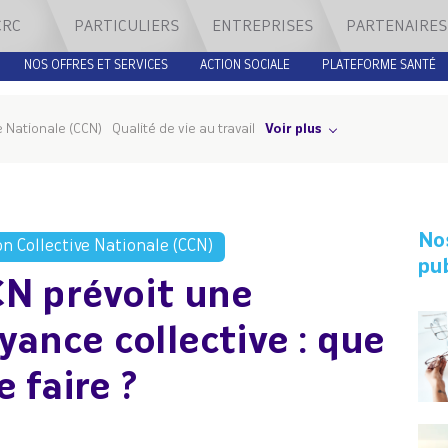
CRC
PARTICULIERS
ENTREPRISES
PARTENAIRES
NOS OFFRES ET SERVICES
ACTION SOCIALE
PLATEFORME SANTÉ
e Nationale (CCN)
Qualité de vie au travail
Voir plus
No
n Collective Nationale (CCN)
pu
N prévoit une
yance collective : que
e faire ?