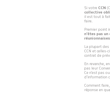
Si votre
CCN
(C
collective obl
il est tout à 
faire.
Premier point 
n'êtes pas un 
réunionnaises
La plupart des 
CCN et celles-c
contrat de prév
En revanche, en
pas leur Conven
Ce n’est pas o
d'information c
Comment faire,
réponse en qua