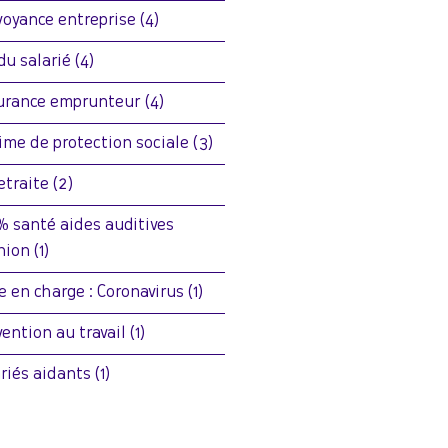
voyance entreprise
(4)
 du salarié
(4)
urance emprunteur
(4)
ime de protection sociale
(3)
retraite
(2)
% santé aides auditives
nion
(1)
se en charge : Coronavirus
(1)
vention au travail
(1)
ariés aidants
(1)