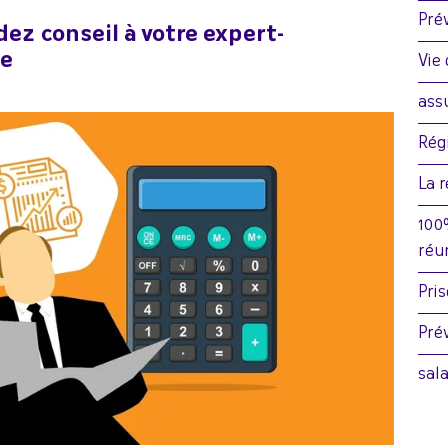
Pré
ez conseil à votre expert-
e
Vie
ass
Rég
La 
100
réu
Pri
Pré
sal