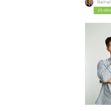
Nathal
25 déc