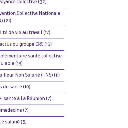
voyance collective
(32)
vention Collective Nationale
N)
(21)
ité de vie au travail
(17)
 actus du groupe CRC
(15)
plémentaire santé collective
ulable
(13)
vailleur Non Salarié (TNS)
(11)
is de santé
(10)
% santé à La Réunion
(7)
émedecine
(7)
té salarié
(5)