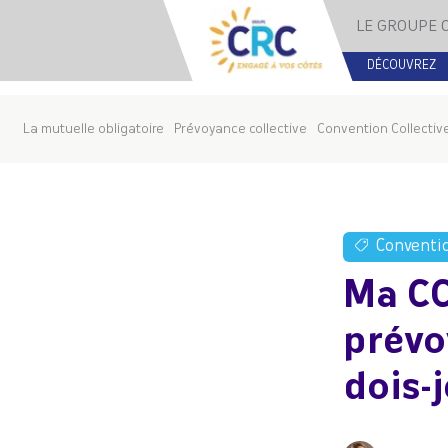
LE GROUPE 
DÉCOUVREZ
La mutuelle obligatoire
Prévoyance collective
Convention Collectiv
Conventio
Ma CC
prévo
dois-j