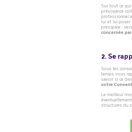
Sur tout ce qui
prévoyance col
professionnel 
lui et lui pose
principale : ver
concernée par
2. Se rap
Sous les consei
temps vous ra
savoir si ce d
votre Convent
Le meilleur mo
éventuellement 
structures du s