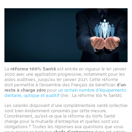
La
réforme 100% Santé
est entrée en vigueur le 1er janvier
2020 avec une application progressive, notamment pour les
aides auditives, jusqu’au 1er janvier 2021. Cette réforme
doit permettre à l’ensemble des Français de bénéficier
d’un
reste à charge zéro
pour
un certain nombre d’équipements
dentaire, optique et auditif
(lire : La réforme 100 % Santé).
Les salariés disposant d’une complémentaire santé collective
sont bien évidemment concernés par cette mesure.
Concrètement, qu’est-ce que la réforme du 100% Santé
change pour la mutuelle d’entreprise et quelles sont vos
obligations ? Toutes les réponses aux questions que vous