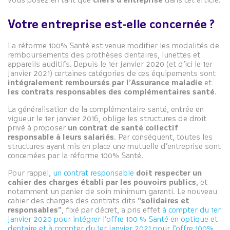
vous posez en tant que
chefs d’entreprise
dans cet article.
Votre entreprise est-elle concernée ?
La réforme 100% Santé est venue modifier les modalités de
remboursements des prothèses dentaires, lunettes et
appareils auditifs. Depuis le 1er janvier 2020 (et d’ici le 1er
janvier 2021) certaines catégories de ces équipements sont
intégralement remboursés par l’Assurance maladie
et
les contrats responsables des complémentaires santé
.
La généralisation de la complémentaire santé, entrée en
vigueur le 1er janvier 2016, oblige les structures de droit
privé à proposer
un contrat de santé collectif
responsable à leurs salariés
. Par conséquent, toutes les
structures ayant mis en place une mutuelle d’entreprise sont
concernées par la réforme 100% Santé.
Pour rappel,
un contrat responsable
doit respecter un
cahier des charges établi par les pouvoirs publics
, et
notamment un panier de soin minimum garanti. Le nouveau
cahier des charges des contrats dits
“solidaires et
responsables”
, fixé par décret, a pris effet
à compter du 1er
janvier 2020 pour intégrer l’offre 100 % Santé en optique et
dentaire et à compter du 1er janvier 2021 pour l’offre 100%